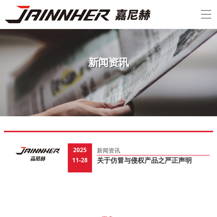
新
闻
资
讯
2025
新闻资讯
11-28
关于仿冒与侵权产品之严正声明